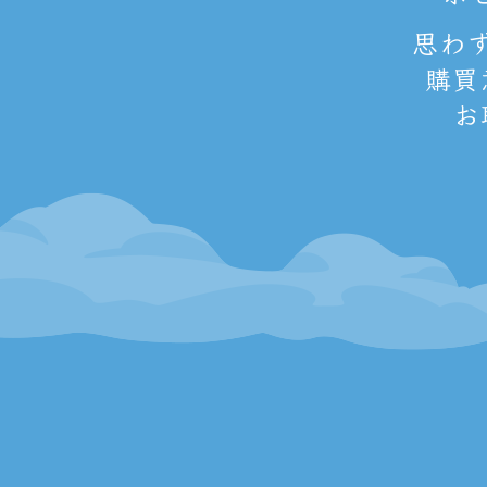
思わ
購買
お